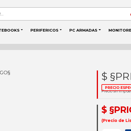
TEBOOKS
PERIFERICOS
PC ARMADAS
MONITOR
IGO§
$ §PR
PRECIO ESPE
Precio sin impu
$ §PR
(Precio de Li