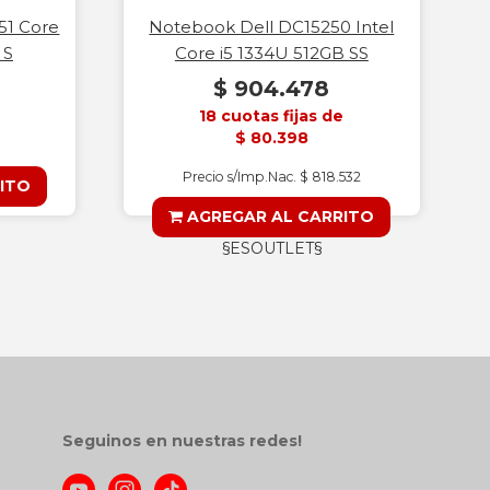
51 Core
Notebook Dell DC15250 Intel
 S
Core i5 1334U 512GB SS
$ 904.478
18 cuotas fijas de
$ 80.398
Precio s/Imp.Nac. $ 818.532
ITO
AGREGAR AL CARRITO
§ESOUTLET§
Seguinos en nuestras redes!