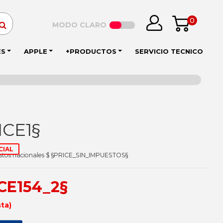
0
MODO CLARO
ES
APPLE
+PRODUCTOS
SERVICIO TECNICO
ICE1§
CIAL
estos nacionales $ §PRICE_SIN_IMPUESTOS§
ICE154_2§
sta)