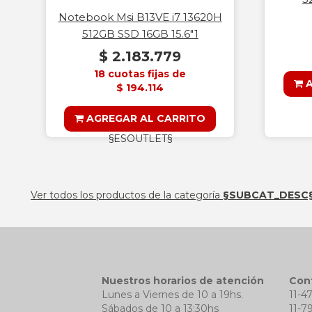
Notebook Msi B13VE i7 13620H
512GB SSD 16GB 15.6"1
$ 2.183.779
18 cuotas fijas de
A
$ 194.114
AGREGAR AL CARRITO
§ESOUTLET§
Ver todos los productos de la categoría
§SUBCAT_DESC
Nuestros horarios de atención
Con
Lunes a Viernes de 10 a 19hs.
11-4
Sábados de 10 a 13:30hs
11-7