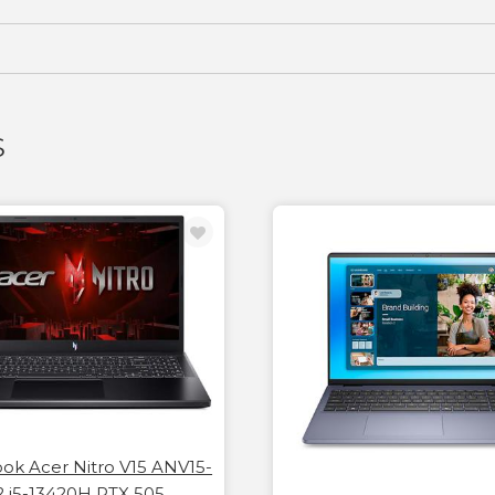
S
ok Acer Nitro V15 ANV15-
2 i5-13420H RTX 505