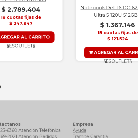
Notebook Dell 16 DC162
$ 2.789.404
Ultra 5 120U 512GB
18 cuotas fijas de
$ 247.947
$ 1.367.146
18 cuotas fijas de
GREGAR AL CARRITO
$ 121.524
§ESOUTLET§
AGREGAR AL CARR
§ESOUTLET§
§
tactanos
Empresa
723-6360 Atención Telefónica
Ayuda
969-2021 Atención Pedidos
Trámite Garantía