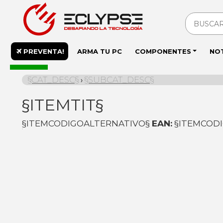
PREVENTA!
ARMA TU PC
COMPONENTES
NO
En stock
§CAT_DESC§
§SUBCAT_DESC§
›
§ITEMTIT§
§ITEMCODIGOALTERNATIVO§
EAN:
§ITEMCOD