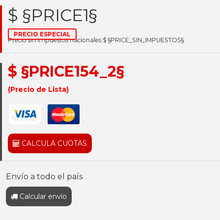
$ §PRICE1§
PRECIO ESPECIAL
Precio sin impuestos nacionales $ §PRICE_SIN_IMPUESTOS§
$ §PRICE154_2§
(Precio de Lista)
CALCULA CUOTAS
Envío a todo el país
Calcular envío