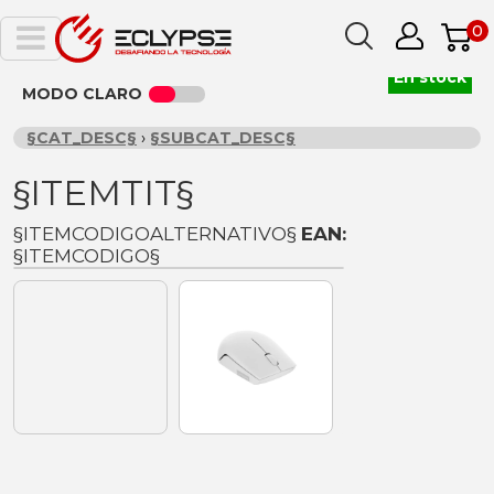
0
En stock
MODO CLARO
§CAT_DESC§
›
§SUBCAT_DESC§
§ITEMTIT§
§ITEMCODIGOALTERNATIVO§
EAN:
§ITEMCODIGO§