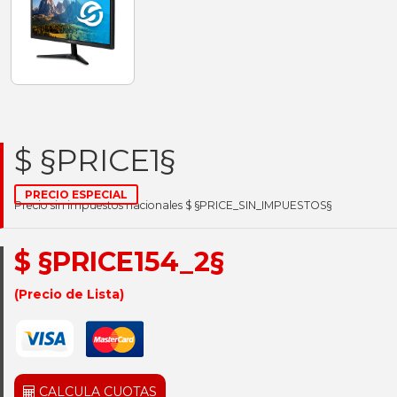
$ §PRICE1§
PRECIO ESPECIAL
Precio sin impuestos nacionales $ §PRICE_SIN_IMPUESTOS§
$ §PRICE154_2§
(Precio de Lista)
CALCULA CUOTAS