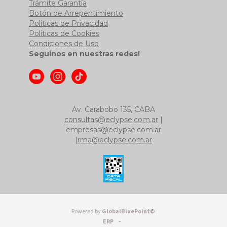
Trámite Garantía
Botón de Arrepentimiento
Políticas de Privacidad
Políticas de Cookies
Condiciones de Uso
Seguinos en nuestras redes!
Av. Carabobo 135, CABA
consultas@eclypse.com.ar
|
empresas@eclypse.com.ar
|
rma@eclypse.com.ar
Powered by
GlobalBluePoint©
ERP -