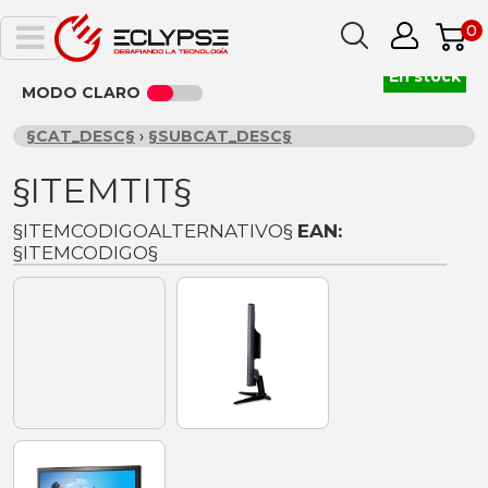
0
En stock
MODO CLARO
§CAT_DESC§
›
§SUBCAT_DESC§
§ITEMTIT§
§ITEMCODIGOALTERNATIVO§
EAN:
§ITEMCODIGO§