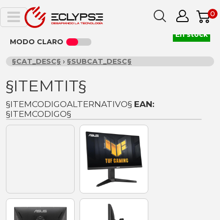
0
En stock
MODO CLARO
§CAT_DESC§
›
§SUBCAT_DESC§
§ITEMTIT§
§ITEMCODIGOALTERNATIVO§
EAN:
§ITEMCODIGO§