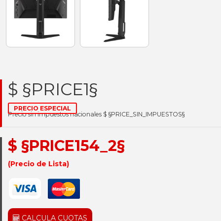
$ §PRICE1§
PRECIO ESPECIAL
Precio sin impuestos nacionales $ §PRICE_SIN_IMPUESTOS§
$ §PRICE154_2§
(Precio de Lista)
CALCULA CUOTAS