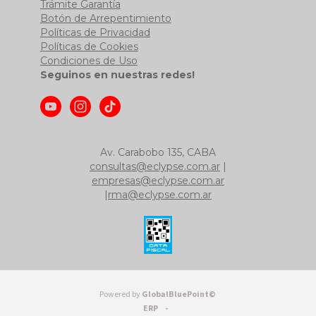
Trámite Garantía
Botón de Arrepentimiento
Políticas de Privacidad
Políticas de Cookies
Condiciones de Uso
Seguinos en nuestras redes!
Av. Carabobo 135, CABA
consultas@eclypse.com.ar
|
empresas@eclypse.com.ar
|
rma@eclypse.com.ar
Powered by
GlobalBluePoint©
ERP -