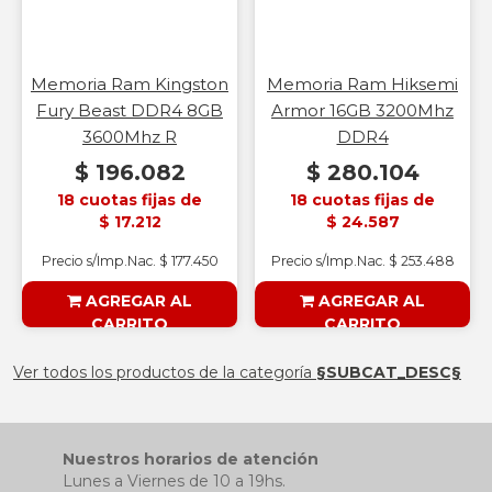
Memoria Ram Kingston
Memoria Ram Hiksemi
Fury Beast DDR4 8GB
Armor 16GB 3200Mhz
3600Mhz R
DDR4
$ 196.082
$ 280.104
18 cuotas fijas de
18 cuotas fijas de
$ 17.212
$ 24.587
Precio s/Imp.Nac. $ 177.450
Precio s/Imp.Nac. $ 253.488
AGREGAR AL
AGREGAR AL
CARRITO
CARRITO
§ESOUTLET§
§ESOUTLET§
Ver todos los productos de la categoría
§SUBCAT_DESC§
Nuestros horarios de atención
Lunes a Viernes de 10 a 19hs.