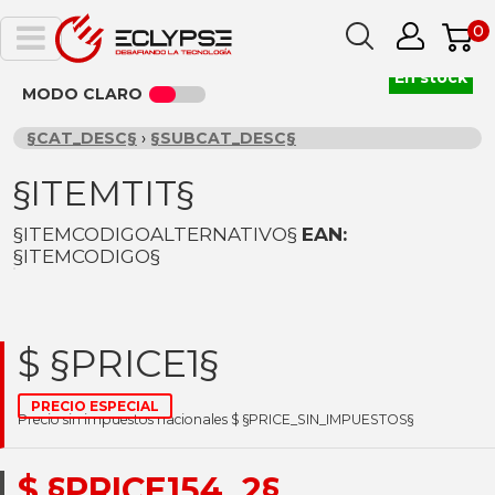
0
En stock
MODO CLARO
§CAT_DESC§
›
§SUBCAT_DESC§
§ITEMTIT§
§ITEMCODIGOALTERNATIVO§
EAN:
§ITEMCODIGO§
$ §PRICE1§
PRECIO ESPECIAL
Precio sin impuestos nacionales $ §PRICE_SIN_IMPUESTOS§
$ §PRICE154_2§