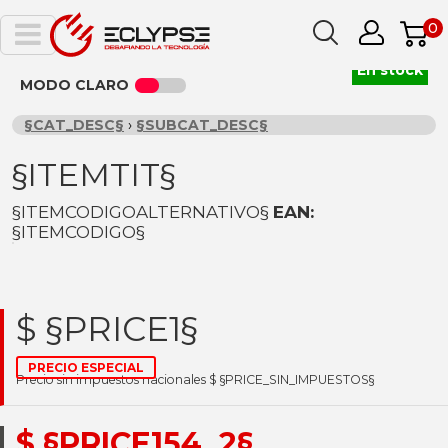
0
En stock
MODO CLARO
§CAT_DESC§
›
§SUBCAT_DESC§
§ITEMTIT§
§ITEMCODIGOALTERNATIVO§
EAN:
§ITEMCODIGO§
$ §PRICE1§
PRECIO ESPECIAL
Precio sin impuestos nacionales $ §PRICE_SIN_IMPUESTOS§
$ §PRICE154_2§