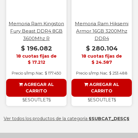
Memoria Ram Kingston
Memoria Ram Hiksemi
Fury Beast DDR4 8GB
Armor 16GB 3200Mhz
3600Mhz R
DDR4
$ 196.082
$ 280.104
18 cuotas fijas de
18 cuotas fijas de
$ 17.212
$ 24.587
Precio s/Imp.Nac. $ 177.450
Precio s/Imp.Nac. $ 253.488
AGREGAR AL
AGREGAR AL
CARRITO
CARRITO
§ESOUTLET§
§ESOUTLET§
Ver todos los productos de la categoría
§SUBCAT_DESC§