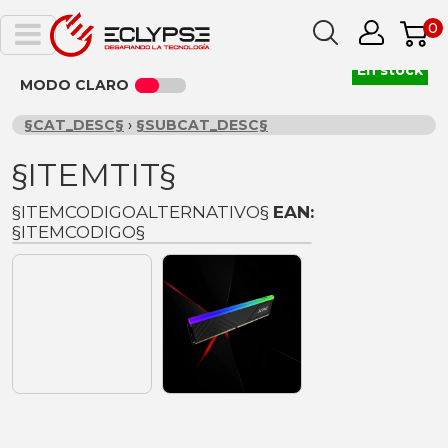
0
En stock
MODO CLARO
§CAT_DESC§
›
§SUBCAT_DESC§
§ITEMTIT§
§ITEMCODIGOALTERNATIVO§
EAN:
§ITEMCODIGO§