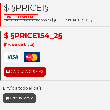
$ §PRICE1§
PRECIO ESPECIAL
Precio sin impuestos nacionales $ §PRICE_SIN_IMPUESTOS§
$ §PRICE154_2§
(Precio de Lista)
CALCULA CUOTAS
Envío a todo el país
Calcular envío