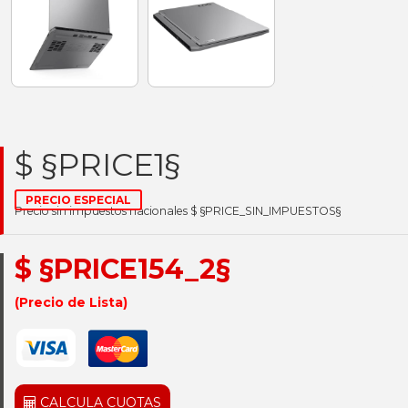
$ §PRICE1§
PRECIO ESPECIAL
Precio sin impuestos nacionales $ §PRICE_SIN_IMPUESTOS§
$ §PRICE154_2§
(Precio de Lista)
CALCULA CUOTAS