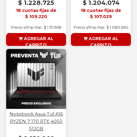
$ 1.228.725
$ 1.204.074
18 cuotas fijas de
18 cuotas fijas de
$ 109.220
$ 107.029
Precio s/Imp.Nac. $ 1.111.968
Precio s/Imp.Nac. $ 1.089.660
AGREGAR AL
AGREGAR AL
CARRITO
CARRITO
§ESOUTLET§
§ESOUTLET§
Notebook Asus Tuf A16
RYZEN 7 170 RTX 4050
512GB