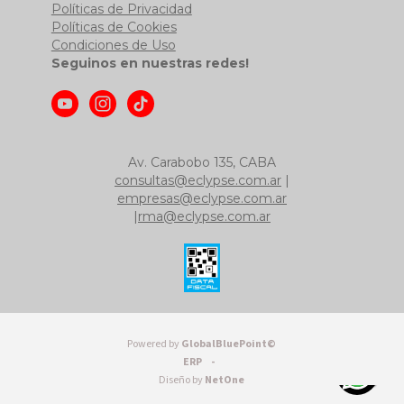
Políticas de Privacidad
Políticas de Cookies
Condiciones de Uso
Seguinos en nuestras redes!
Av. Carabobo 135, CABA
consultas@eclypse.com.ar
|
empresas@eclypse.com.ar
|
rma@eclypse.com.ar
Powered by
GlobalBluePoint©
ERP -
Diseño by
NetOne