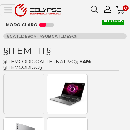
0
En stock
MODO CLARO
§CAT_DESC§
›
§SUBCAT_DESC§
§ITEMTIT§
§ITEMCODIGOALTERNATIVO§
EAN:
§ITEMCODIGO§