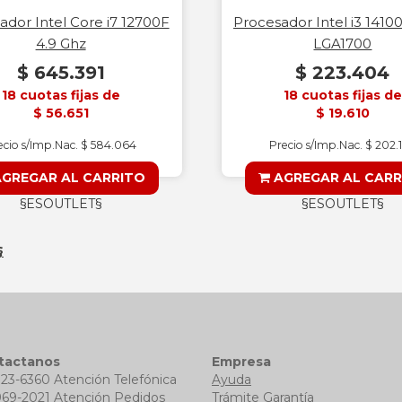
ador Intel Core i7 12700F
Procesador Intel i3 1410
4.9 Ghz
LGA1700
$ 645.391
$ 223.404
18 cuotas fijas de
18 cuotas fijas de
$ 56.651
$ 19.610
ecio s/Imp.Nac. $ 584.064
Precio s/Imp.Nac. $ 202.
GREGAR AL CARRITO
AGREGAR AL CARR
§ESOUTLET§
§ESOUTLET§
§
tactanos
Empresa
723-6360 Atención Telefónica
Ayuda
969-2021 Atención Pedidos
Trámite Garantía