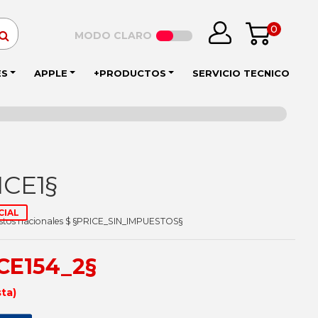
0
MODO CLARO
ES
APPLE
+PRODUCTOS
SERVICIO TECNICO
ICE1§
CIAL
estos nacionales $ §PRICE_SIN_IMPUESTOS§
ICE154_2§
sta)