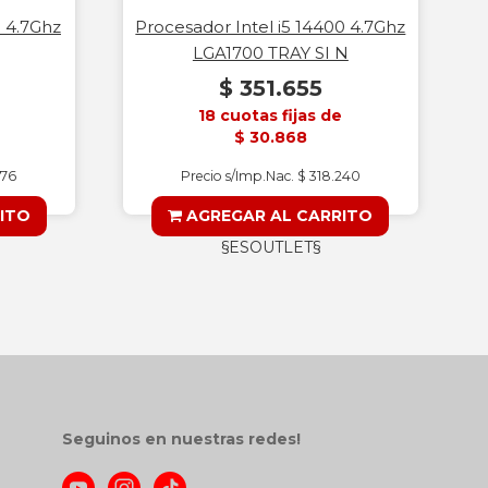
0 4.7Ghz
Procesador Intel i5 14400 4.7Ghz
LGA1700 TRAY SI N
$ 351.655
18 cuotas fijas de
$ 30.868
176
Precio s/Imp.Nac. $ 318.240
ITO
AGREGAR AL CARRITO
§ESOUTLET§
Seguinos en nuestras redes!