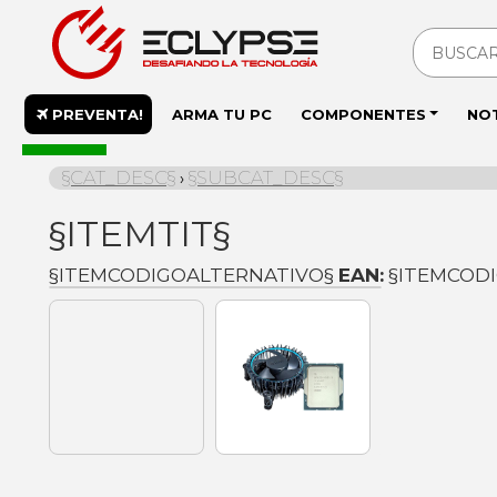
PREVENTA!
ARMA TU PC
COMPONENTES
NO
En stock
§CAT_DESC§
§SUBCAT_DESC§
›
§ITEMTIT§
§ITEMCODIGOALTERNATIVO§
EAN:
§ITEMCOD