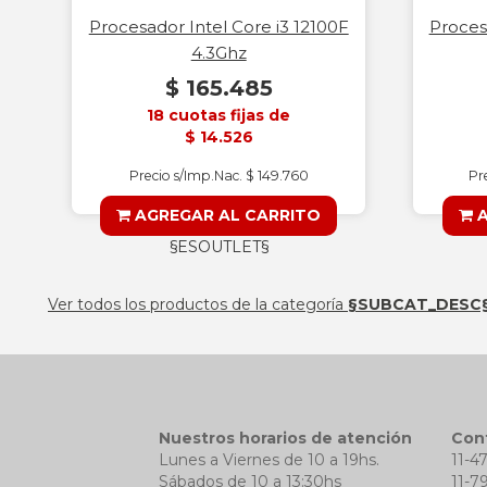
Procesador Intel Core i3 12100F
Proces
4.3Ghz
$ 165.485
18 cuotas fijas de
$ 14.526
Precio s/Imp.Nac. $ 149.760
Pr
AGREGAR AL CARRITO
A
§ESOUTLET§
Ver todos los productos de la categoría
§SUBCAT_DESC
Nuestros horarios de atención
Con
Lunes a Viernes de 10 a 19hs.
11-4
Sábados de 10 a 13:30hs
11-7