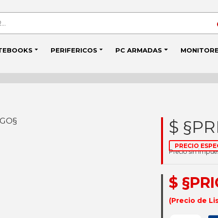
TEBOOKS
PERIFERICOS
PC ARMADAS
MONITOR
IGO§
$ §PR
PRECIO ESPE
Precio sin impu
$ §PR
(Precio de Li