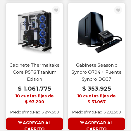
§ESOUTLET§
§ESOUTLET§
Gabinete Thermaltake
Gabinete Seasonic
Core P5T6 Titanium
Syncro Q704 + Fuente
Edition
Syncro DGC7
$ 1.061.775
$ 353.925
18 cuotas fijas de
18 cuotas fijas de
$ 93.200
$ 31.067
Precio s/Imp.Nac. $ 877.500
Precio s/Imp.Nac. $ 292.500
AGREGAR AL
AGREGAR AL
CARRITO
CARRITO