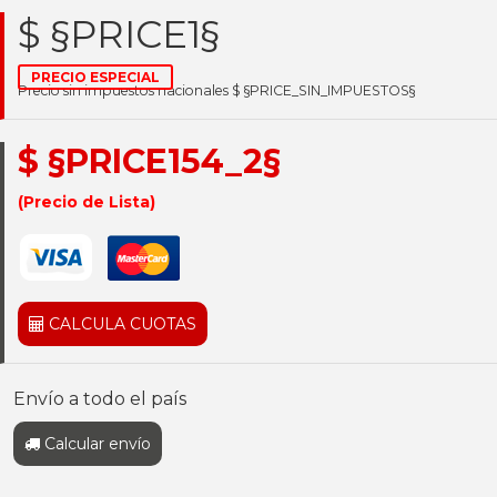
$ §PRICE1§
PRECIO ESPECIAL
Precio sin impuestos nacionales $ §PRICE_SIN_IMPUESTOS§
$ §PRICE154_2§
(Precio de Lista)
CALCULA CUOTAS
Envío a todo el país
Calcular envío