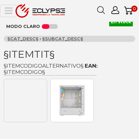
0
En stock
MODO CLARO
§CAT_DESC§
›
§SUBCAT_DESC§
§ITEMTIT§
§ITEMCODIGOALTERNATIVO§
EAN:
§ITEMCODIGO§