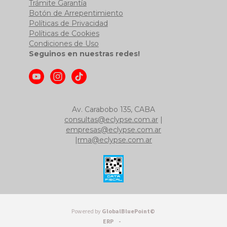
Trámite Garantía
Botón de Arrepentimiento
Políticas de Privacidad
Políticas de Cookies
Condiciones de Uso
Seguinos en nuestras redes!
Av. Carabobo 135, CABA
consultas@eclypse.com.ar
|
empresas@eclypse.com.ar
|
rma@eclypse.com.ar
Powered by
GlobalBluePoint©
ERP -