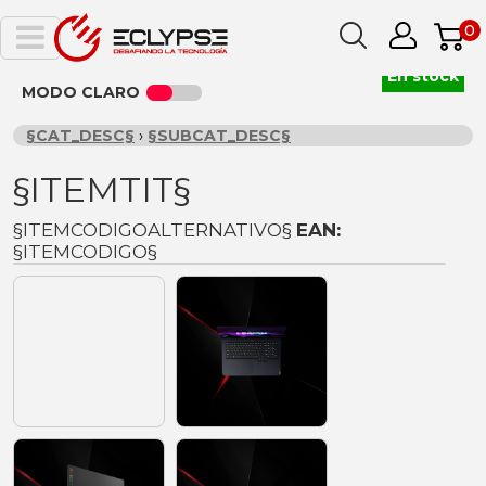
0
En stock
MODO CLARO
§CAT_DESC§
›
§SUBCAT_DESC§
§ITEMTIT§
§ITEMCODIGOALTERNATIVO§
EAN:
§ITEMCODIGO§