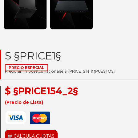
$ §PRICE1§
PRECIO ESPECIAL
Precio sin impuestos nacionales $ §PRICE_SIN_IMPUESTOS§
$ §PRICE154_2§
(Precio de Lista)
CALCULA CUOTAS