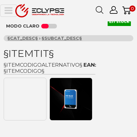
0
En stock
MODO CLARO
§CAT_DESC§
›
§SUBCAT_DESC§
§ITEMTIT§
§ITEMCODIGOALTERNATIVO§
EAN:
§ITEMCODIGO§