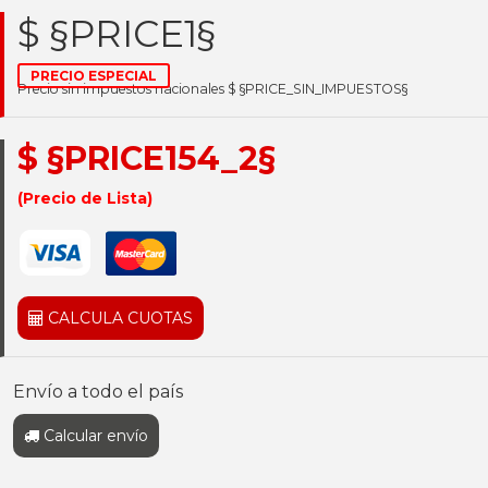
$ §PRICE1§
PRECIO ESPECIAL
Precio sin impuestos nacionales $ §PRICE_SIN_IMPUESTOS§
$ §PRICE154_2§
(Precio de Lista)
CALCULA CUOTAS
Envío a todo el país
Calcular envío