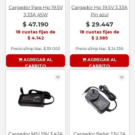
Cargador Para Hp 19.5V
Cargador Hp 19.5V 3.33A
3.33A 45W
Pin azul
$ 47.190
$ 29.447
18 cuotas fijas de
18 cuotas fijas de
$ 4.142
$ 2.585
Precio s/Imp.Nac. $ 39.000
Precio s/Imp.Nac. $ 24.336
AGREGAR AL
AGREGAR AL
CARRITO
CARRITO
§ESOUTLET§
§ESOUTLET§
Cargador MSI 19V 3.42A
Cargador Belsic 12V 2A