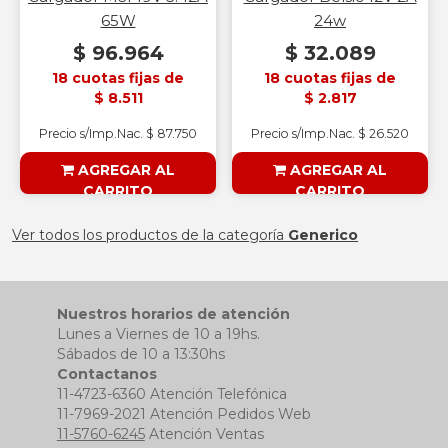
65W
24w
$ 96.964
$ 32.089
18 cuotas fijas de
18 cuotas fijas de
$ 8.511
$ 2.817
Precio s/Imp.Nac. $ 87.750
Precio s/Imp.Nac. $ 26.520
AGREGAR AL
AGREGAR AL
CARRITO
CARRITO
§ESOUTLET§
§ESOUTLET§
Ver todos los productos de la categoría
Generico
Nuestros horarios de atención
Lunes a Viernes de 10 a 19hs.
Sábados de 10 a 13:30hs
Contactanos
11-4723-6360 Atención Telefónica
11-7969-2021 Atención Pedidos Web
11-5760-6245
Atención Ventas