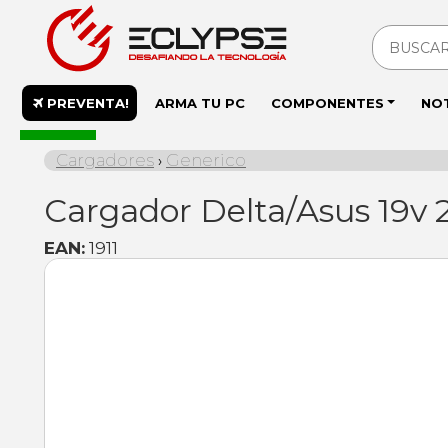
PREVENTA!
ARMA TU PC
COMPONENTES
NO
En stock
Cargadores
Generico
›
Cargador Delta/Asus 19v 
EAN:
1911