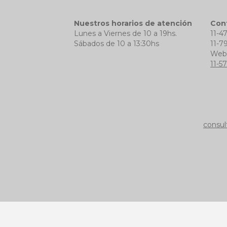
Nuestros horarios de atención
Con
Lunes a Viernes de 10 a 19hs.
11-4
Sábados de 10 a 13:30hs
11-7
We
11-5
consul