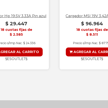
r Hp 19.5V 3.33A Pin azul
Cargador MSI 19V 3.4
$ 29.447
$ 96.964
18 cuotas fijas de
18 cuotas fijas de
$ 2.585
$ 8.511
recio s/Imp.Nac. $ 24.336
Precio s/Imp.Nac. $ 87.
GREGAR AL CARRITO
AGREGAR AL CARR
§ESOUTLET§
§ESOUTLET§