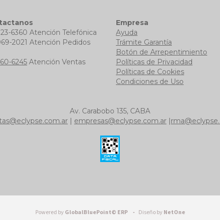
tactanos
Empresa
723-6360 Atención Telefónica
Ayuda
969-2021 Atención Pedidos
Trámite Garantía
b
Botón de Arrepentimiento
760-6245
Atención Ventas
Políticas de Privacidad
Políticas de Cookies
Condiciones de Uso
Av. Carabobo 135, CABA
tas@eclypse.com.ar
|
empresas@eclypse.com.ar
|
rma@eclypse.
Powered by
GlobalBluePoint© ERP -
Diseño by
NetOne