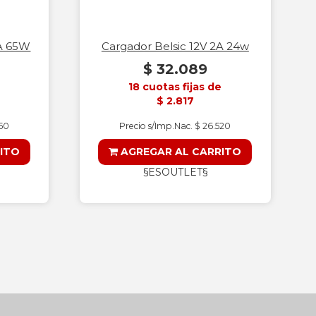
2A 65W
Cargador Belsic 12V 2A 24w
$ 32.089
18 cuotas fijas de
$ 2.817
750
Precio s/Imp.Nac. $ 26.520
ITO
AGREGAR AL CARRITO
§ESOUTLET§