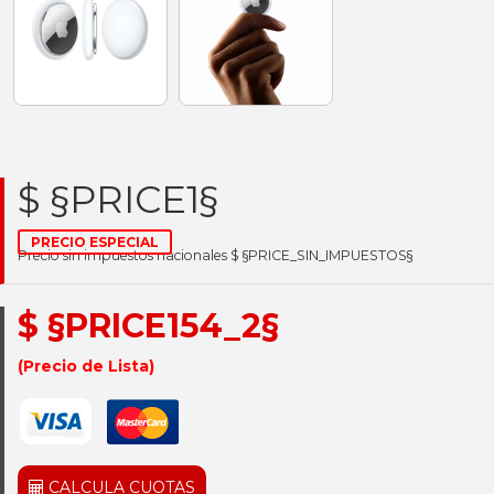
$ §PRICE1§
PRECIO ESPECIAL
Precio sin impuestos nacionales $ §PRICE_SIN_IMPUESTOS§
$ §PRICE154_2§
(Precio de Lista)
CALCULA CUOTAS