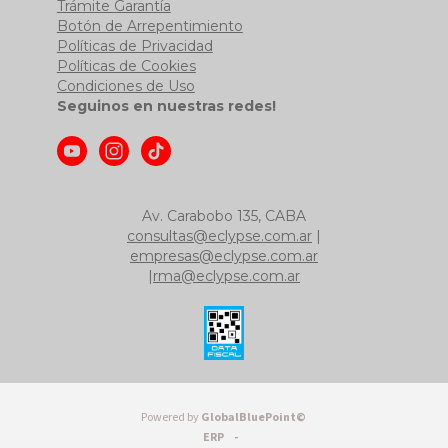
Trámite Garantía
Botón de Arrepentimiento
Políticas de Privacidad
Políticas de Cookies
Condiciones de Uso
Seguinos en nuestras redes!
Av. Carabobo 135, CABA
consultas@eclypse.com.ar
|
empresas@eclypse.com.ar
|
rma@eclypse.com.ar
Powered by
GlobalBluePoint©
ERP -