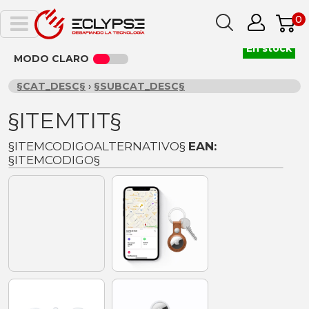
0
En stock
MODO CLARO
§CAT_DESC§
›
§SUBCAT_DESC§
§ITEMTIT§
§ITEMCODIGOALTERNATIVO§
EAN:
§ITEMCODIGO§