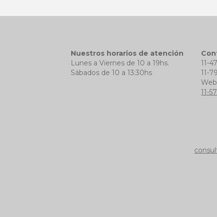
Nuestros horarios de atención
Con
Lunes a Viernes de 10 a 19hs.
11-4
Sábados de 10 a 13:30hs
11-7
We
11-5
consul