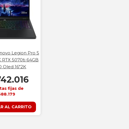
ovo Legion Pro 5
X RTX 5070ti 64GB
 Oled 16"2K
742.016
tas fijas de
688.179
R AL CARRITO