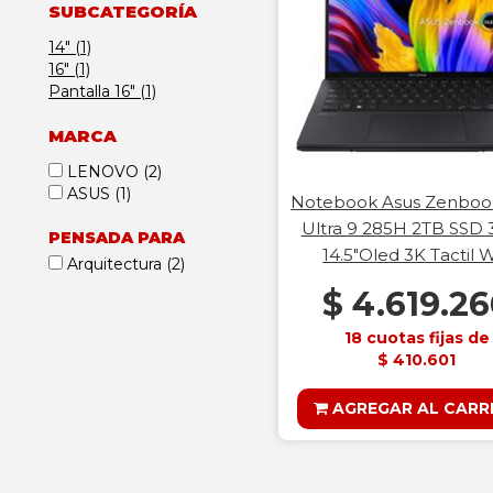
SUBCATEGORÍA
14" (1)
16" (1)
Pantalla 16" (1)
MARCA
LENOVO
(2)
ASUS
(1)
Notebook Asus Zenboo
Ultra 9 285H 2TB SSD
PENSADA PARA
14.5"Oled 3K Tactil 
Arquitectura
(2)
$ 4.619.2
18 cuotas fijas de
$ 410.601
AGREGAR AL CARR