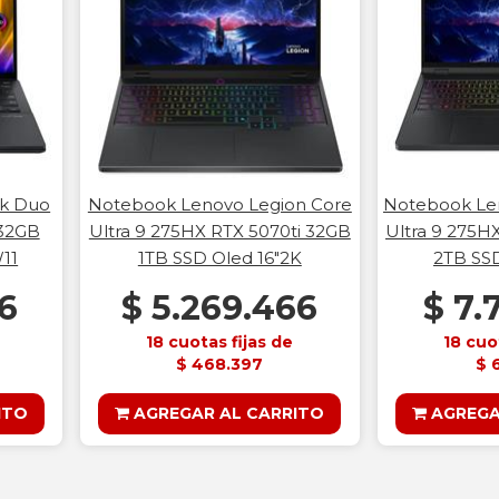
k Duo
Notebook Lenovo Legion Core
Notebook Len
 32GB
Ultra 9 275HX RTX 5070ti 32GB
Ultra 9 275H
W11
1TB SSD Oled 16"2K
2TB SSD
66
$ 5.269.466
$ 7.
18 cuotas fijas de
18 cuo
$ 468.397
$ 
ITO
AGREGAR AL CARRITO
AGREGA