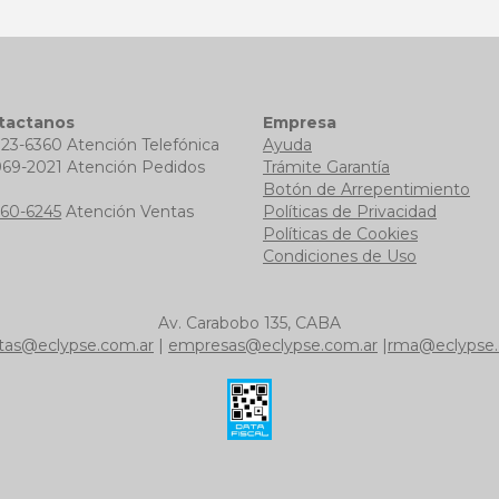
tactanos
Empresa
723-6360 Atención Telefónica
Ayuda
969-2021 Atención Pedidos
Trámite Garantía
b
Botón de Arrepentimiento
760-6245
Atención Ventas
Políticas de Privacidad
Políticas de Cookies
Condiciones de Uso
Av. Carabobo 135, CABA
tas@eclypse.com.ar
|
empresas@eclypse.com.ar
|
rma@eclypse.