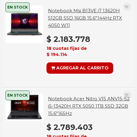
EN STOCK
Notebook Msi B13VE i7 13620H
512GB SSD 16GB 15.6"144Hz RTX
4050 W11
$ 2.183.778
18 cuotas fijas de
$ 194.114
AGREGAR AL CARRITO
EN STOCK
Notebook Acer Nitro V15 ANV15-52
i5-13420H RTX 5050 1TB SSD 32GB
15.6"165Hz
$ 2.789.403
18 cuotas fijas de