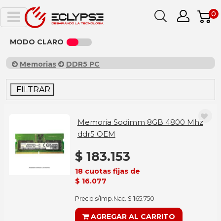
0
MODO CLARO
Memorias
DDR5 PC
FILTRAR
Memoria Sodimm 8GB 4800 Mhz
ddr5 OEM
$ 183.153
18 cuotas fijas de
$ 16.077
Precio s/Imp.Nac. $ 165.750
AGREGAR AL CARRITO