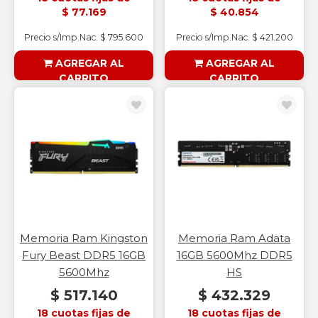
$ 77.169
$ 40.854
Precio s/Imp.Nac. $ 795.600
Precio s/Imp.Nac. $ 421.200
AGREGAR AL
AGREGAR AL
CARRITO
CARRITO
§ESOUTLET§
§ESOUTLET§
Memoria Ram Kingston
Memoria Ram Adata
Fury Beast DDR5 16GB
16GB 5600Mhz DDR5
5600Mhz
HS
$ 517.140
$ 432.329
18 cuotas fijas de
18 cuotas fijas de