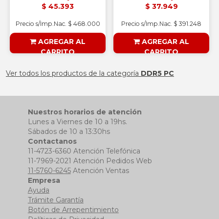
$ 45.393
$ 37.949
Precio s/Imp.Nac. $ 468.000
Precio s/Imp.Nac. $ 391.248
AGREGAR AL
AGREGAR AL
CARRITO
CARRITO
§ESOUTLET§
§ESOUTLET§
Ver todos los productos de la categoría
DDR5 PC
Nuestros horarios de atención
Lunes a Viernes de 10 a 19hs.
Sábados de 10 a 13:30hs
Contactanos
11-4723-6360 Atención Telefónica
11-7969-2021 Atención Pedidos Web
11-5760-6245
Atención Ventas
Empresa
Ayuda
Trámite Garantía
Botón de Arrepentimiento