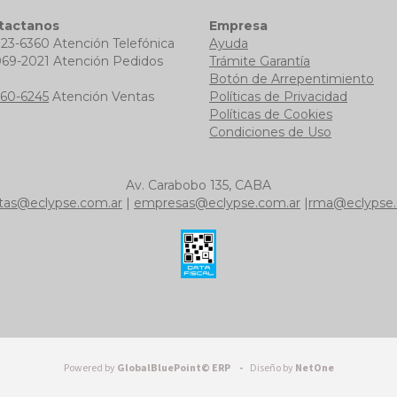
tactanos
Empresa
723-6360 Atención Telefónica
Ayuda
969-2021 Atención Pedidos
Trámite Garantía
b
Botón de Arrepentimiento
760-6245
Atención Ventas
Políticas de Privacidad
Políticas de Cookies
Condiciones de Uso
Av. Carabobo 135, CABA
tas@eclypse.com.ar
|
empresas@eclypse.com.ar
|
rma@eclypse.
Powered by
GlobalBluePoint© ERP -
Diseño by
NetOne