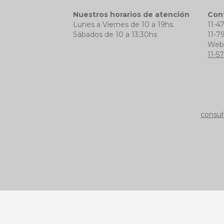
Nuestros horarios de atención
Con
Lunes a Viernes de 10 a 19hs.
11-4
Sábados de 10 a 13:30hs
11-7
We
11-5
consul