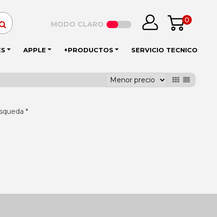
0
MODO CLARO
ES
APPLE
+PRODUCTOS
SERVICIO TECNICO
squeda *