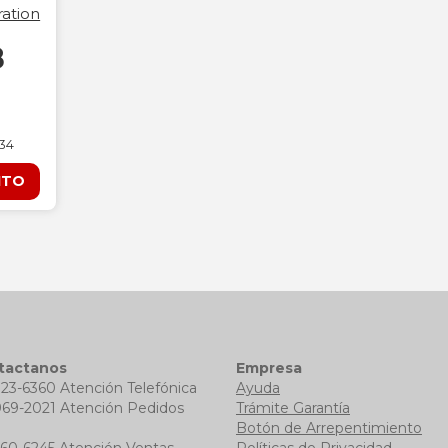
ation
8
234
ITO
tactanos
Empresa
723-6360 Atención Telefónica
Ayuda
969-2021 Atención Pedidos
Trámite Garantía
b
Botón de Arrepentimiento