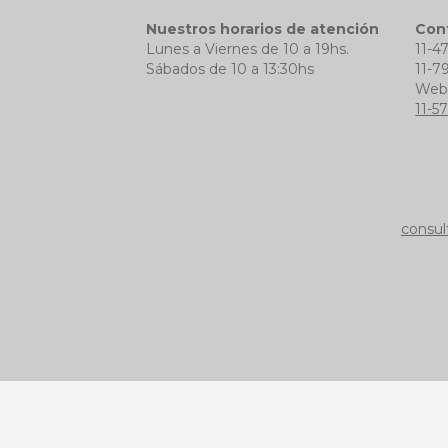
Nuestros horarios de atención
Con
Lunes a Viernes de 10 a 19hs.
11-4
Sábados de 10 a 13:30hs
11-7
We
11-5
consul