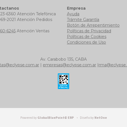
tactanos
Empresa
723-6360 Atención Telefónica
Ayuda
969-2021 Atención Pedidos
Trámite Garantía
b
Botón de Arrepentimiento
760-6245
Atención Ventas
Políticas de Privacidad
Políticas de Cookies
Condiciones de Uso
Av. Carabobo 135, CABA
tas@eclypse.com.ar
|
empresas@eclypse.com.ar
|
rma@eclypse.
Powered by
GlobalBluePoint© ERP -
Diseño by
NetOne