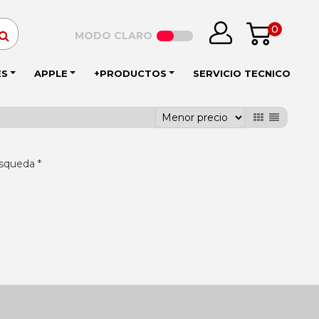
0
MODO CLARO
ES
APPLE
+PRODUCTOS
SERVICIO TECNICO
squeda *