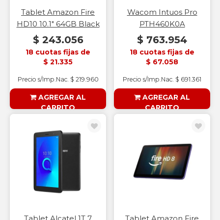
Tablet Amazon Fire
Wacom Intuos Pro
HD10 10.1" 64GB Black
PTH460K0A
$ 243.056
$ 763.954
18 cuotas fijas de
18 cuotas fijas de
$ 21.335
$ 67.058
Precio s/Imp.Nac. $ 219.960
Precio s/Imp.Nac. $ 691.361
AGREGAR AL
AGREGAR AL
CARRITO
CARRITO
§ESOUTLET§
§ESOUTLET§
Tablet Alcatel 1T 7
Tablet Amazon Fire