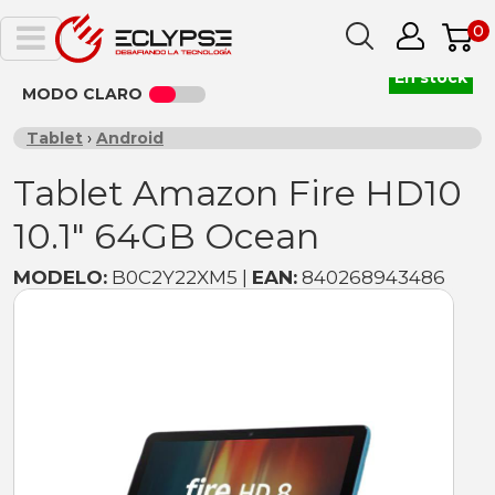
0
En stock
MODO CLARO
Tablet
›
Android
Tablet Amazon Fire HD10
10.1" 64GB Ocean
MODELO:
B0C2Y22XM5 |
EAN:
840268943486