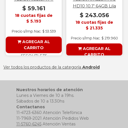
HD10 10.1" 64GB Lila
$ 59.161
$ 243.056
18 cuotas fijas de
$ 5.193
18 cuotas fijas de
$ 21.335
Precio s/Imp.Nac. $ 53.539
Precio s/Imp.Nac. $ 219.960
AGREGAR AL
CARRITO
AGREGAR AL
CARRITO
§ESOUTLET§
§ESOUTLET§
Ver todos los productos de la categoría
Android
Nuestros horarios de atención
Lunes a Viernes de 10 a 19hs.
Sábados de 10 a 13:30hs
Contactanos
11-4723-6360 Atención Telefónica
11-7969-2021 Atención Pedidos Web
11-5760-6245
Atención Ventas