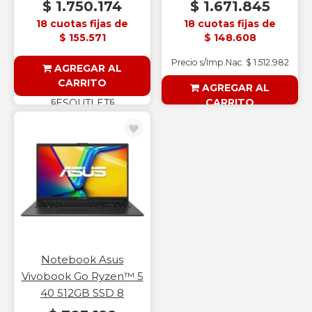
$ 1.750.174
$ 1.671.845
18 cuotas fijas de
18 cuotas fijas de
$ 155.571
$ 148.608
Precio s/Imp.Nac. $ 1.512.982
AGREGAR AL
CARRITO
AGREGAR AL
CARRITO
§ESOUTLET§
§ESOUTLET§
Notebook Asus
Vivobook Go Ryzen™ 5
40 512GB SSD 8