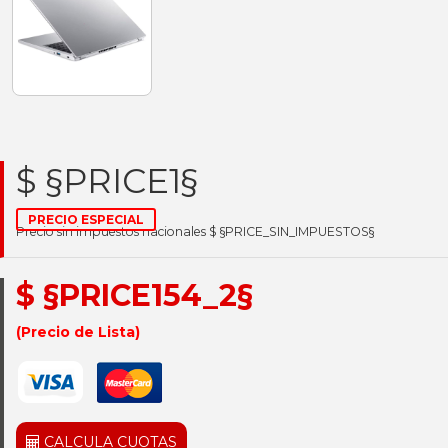
$ §PRICE1§
PRECIO ESPECIAL
Precio sin impuestos nacionales $ §PRICE_SIN_IMPUESTOS§
$ §PRICE154_2§
(Precio de Lista)
CALCULA CUOTAS