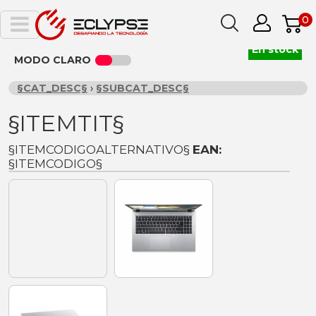
0
En stock
MODO CLARO
§CAT_DESC§
›
§SUBCAT_DESC§
§ITEMTIT§
§ITEMCODIGOALTERNATIVO§
EAN:
§ITEMCODIGO§