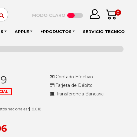
0
MODO CLARO
ES
APPLE
+PRODUCTOS
SERVICIO TECNICO
49
Contado Efectivo
Tarjeta de Débito
CIAL
Transferencia Bancaria
stos nacionales $ 6.018
06