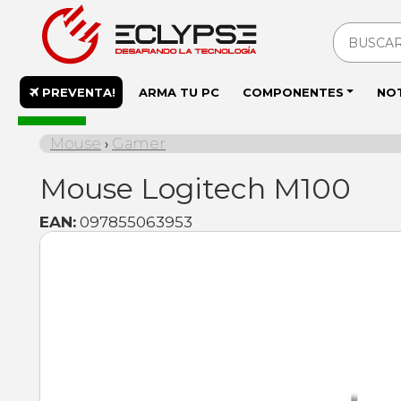
PREVENTA!
ARMA TU PC
COMPONENTES
NO
En stock
Mouse
Gamer
›
Mouse Logitech M100
EAN:
097855063953