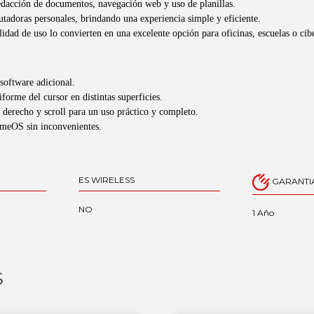
redacción de documentos, navegación web y uso de planillas.
tadoras personales, brindando una experiencia simple y eficiente.
lidad de uso lo convierten en una excelente opción para oficinas, escuelas o cib
 software adicional.
orme del cursor en distintas superficies.
 derecho y scroll para un uso práctico y completo.
eOS sin inconvenientes.
ES WIRELESS
GARANTI
NO
1 Año
S