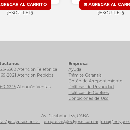
GREGAR AL CARRITO
AGREGAR AL CARR
§ESOUTLET§
§ESOUTLET§
tactanos
Empresa
723-6360 Atención Telefónica
Ayuda
969-2021 Atención Pedidos
Trámite Garantía
b
Botón de Arrepentimiento
760-6245
Atención Ventas
Políticas de Privacidad
Políticas de Cookies
Condiciones de Uso
Av. Carabobo 135, CABA
tas@eclypse.com.ar
|
empresas@eclypse.com.ar
|
rma@eclypse.