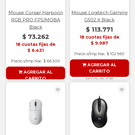
Mouse Corsair Harpoon
Mouse Logitech Gaming
RGB PRO FPS/MOBA
G502 X Black
Black
$ 113.771
$ 73.262
18 cuotas fijas de
$ 9.987
18 cuotas fijas de
$ 6.431
Precio s/Imp.Nac. $ 102.960
Precio s/Imp.Nac. $ 66.300
AGREGAR AL
CARRITO
AGREGAR AL
CARRITO
§ESOUTLET§
§ESOUTLET§