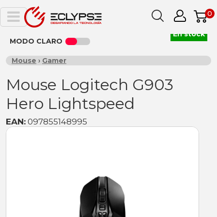
0
En stock
MODO CLARO
Mouse
›
Gamer
Mouse Logitech G903
Hero Lightspeed
EAN:
097855148995