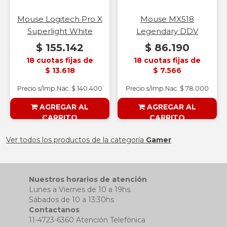
Mouse Logitech Pro X
Mouse MX518
Superlight White
Legendary DDV
$ 155.142
$ 86.190
18 cuotas fijas de
18 cuotas fijas de
$ 13.618
$ 7.566
Precio s/Imp.Nac. $ 140.400
Precio s/Imp.Nac. $ 78.000
AGREGAR AL
AGREGAR AL
CARRITO
CARRITO
§ESOUTLET§
§ESOUTLET§
Ver todos los productos de la categoría
Gamer
Nuestros horarios de atención
Lunes a Viernes de 10 a 19hs.
Sábados de 10 a 13:30hs
Contactanos
11-4723-6360 Atención Telefónica