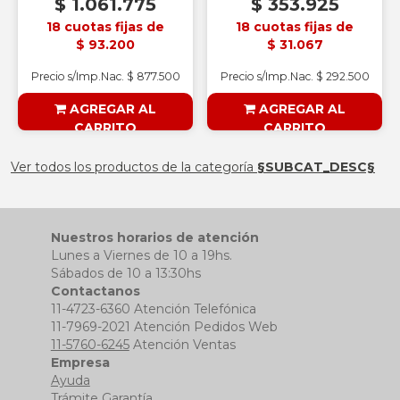
$ 1.061.775
$ 353.925
18 cuotas fijas de
18 cuotas fijas de
$ 93.200
$ 31.067
Precio s/Imp.Nac. $ 877.500
Precio s/Imp.Nac. $ 292.500
AGREGAR AL
AGREGAR AL
CARRITO
CARRITO
§ESOUTLET§
§ESOUTLET§
Ver todos los productos de la categoría
§SUBCAT_DESC§
Nuestros horarios de atención
Lunes a Viernes de 10 a 19hs.
Sábados de 10 a 13:30hs
Contactanos
11-4723-6360 Atención Telefónica
11-7969-2021 Atención Pedidos Web
11-5760-6245
Atención Ventas
Empresa
Ayuda
Trámite Garantía