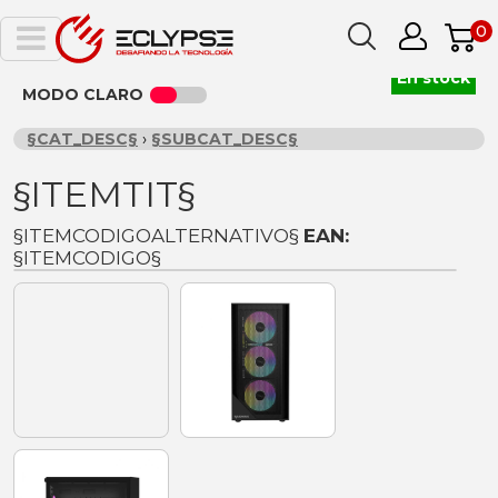
0
En stock
MODO CLARO
§CAT_DESC§
›
§SUBCAT_DESC§
§ITEMTIT§
§ITEMCODIGOALTERNATIVO§
EAN:
§ITEMCODIGO§