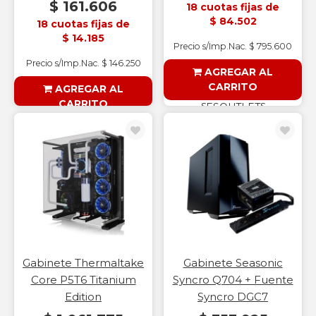
$ 161.606
18 cuotas fijas de
$ 84.502
18 cuotas fijas de
$ 14.185
Precio s/Imp.Nac. $ 795.600
Precio s/Imp.Nac. $ 146.250
AGREGAR AL
CARRITO
AGREGAR AL
CARRITO
§ESOUTLET§
§ESOUTLET§
Gabinete Thermaltake
Gabinete Seasonic
Core P5T6 Titanium
Syncro Q704 + Fuente
Edition
Syncro DGC7