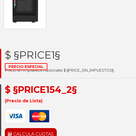
$ §PRICE1§
PRECIO ESPECIAL
Precio sin impuestos nacionales $ §PRICE_SIN_IMPUESTOS§
$ §PRICE154_2§
(Precio de Lista)
CALCULA CUOTAS