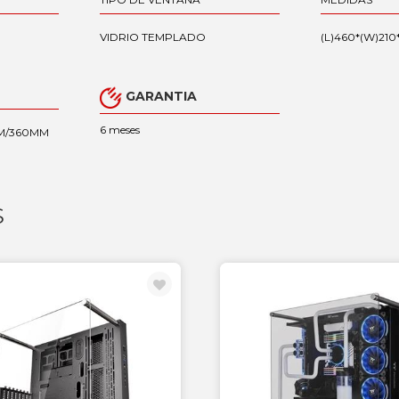
VIDRIO TEMPLADO
(L)460*(W)210*
GARANTIA
6 meses
M/360MM
S