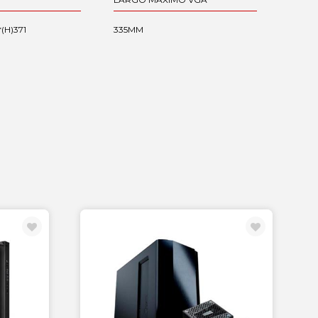
(H)371
335MM