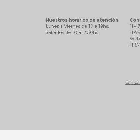
Nuestros horarios de atención
Con
Lunes a Viernes de 10 a 19hs.
11-4
Sábados de 10 a 13:30hs
11-7
We
11-5
consul