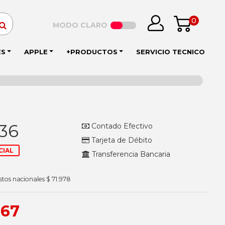
0
MODO CLARO
ES
APPLE
+PRODUCTOS
SERVICIO TECNICO
536
Contado Efectivo
Tarjeta de Débito
CIAL
Transferencia Bancaria
stos nacionales $ 71.978
667