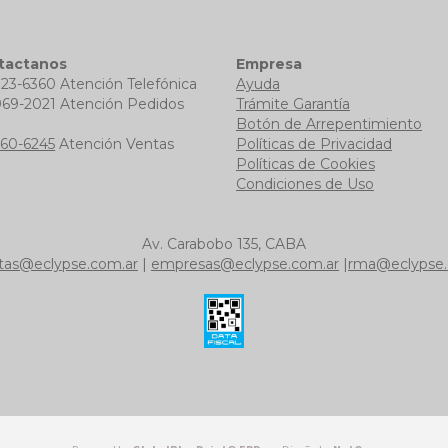
tactanos
Empresa
723-6360 Atención Telefónica
Ayuda
969-2021 Atención Pedidos
Trámite Garantía
b
Botón de Arrepentimiento
760-6245
Atención Ventas
Políticas de Privacidad
Políticas de Cookies
Condiciones de Uso
Av. Carabobo 135, CABA
tas@eclypse.com.ar
|
empresas@eclypse.com.ar
|
rma@eclypse.