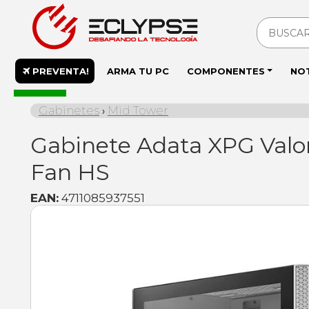
PREVENTA!
ARMA TU PC
COMPONENTES
NO
En stock
Gabinetes
Mid Tower
›
Gabinete Adata XPG Valo
Fan HS
EAN:
4711085937551