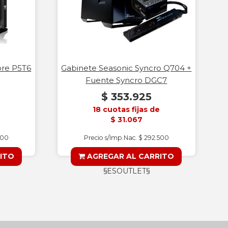
ore P5T6
Gabinete Seasonic Syncro Q704 +
Fuente Syncro DGC7
$ 353.925
18 cuotas fijas de
$ 31.067
500
Precio s/Imp.Nac. $ 292.500
ITO
AGREGAR AL CARRITO
§ESOUTLET§