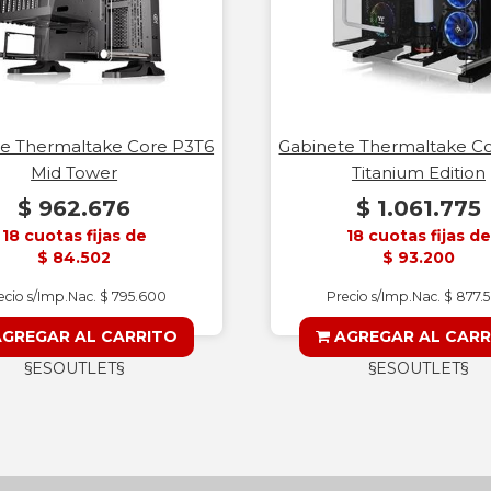
e Thermaltake Core P3T6
Gabinete Thermaltake C
Mid Tower
Titanium Edition
$ 962.676
$ 1.061.775
18 cuotas fijas de
18 cuotas fijas de
$ 84.502
$ 93.200
ecio s/Imp.Nac. $ 795.600
Precio s/Imp.Nac. $ 877.
GREGAR AL CARRITO
AGREGAR AL CARR
§ESOUTLET§
§ESOUTLET§