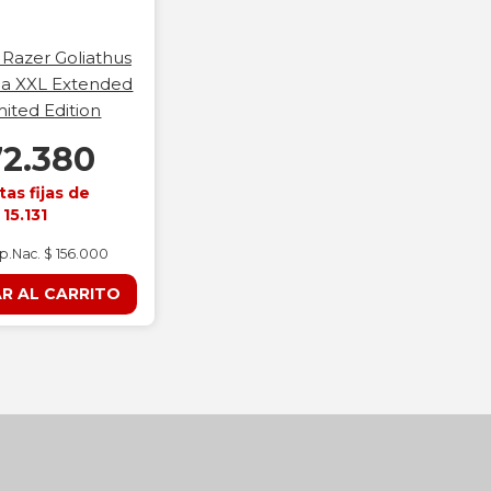
Razer Goliathus
a XXL Extended
mited Edition
72.380
tas fijas de
 15.131
mp.Nac. $ 156.000
R AL CARRITO