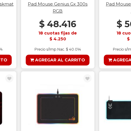
eskmat
Pad Mouse Genius Gx 300s
Pad Mouse 
RGB
$ 48.416
$ 5
18 cuotas fijas de
18 cuo
$ 4.250
$
74
Precio s/Imp.Nac. $ 40.014
Precio s/I
ITO
AGREGAR AL CARRITO
AGREGA