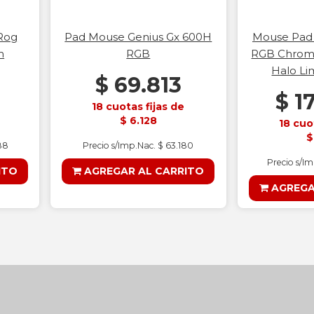
Rog
Pad Mouse Genius Gx 600H
Mouse Pad 
m
RGB
RGB Chrom
Halo Li
$ 69.813
$ 1
18 cuotas fijas de
$ 6.128
18 cuo
$
88
Precio s/Imp.Nac. $ 63.180
Precio s/I
ITO
AGREGAR AL CARRITO
AGREGA