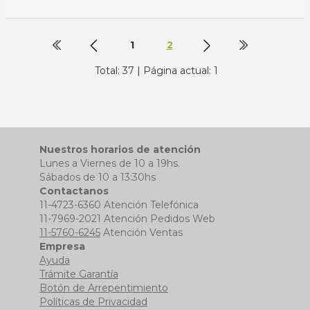
1
2
Total: 37 | Página actual: 1
Nuestros horarios de atención
Lunes a Viernes de 10 a 19hs.
Sábados de 10 a 13:30hs
Contactanos
11-4723-6360 Atención Telefónica
11-7969-2021 Atención Pedidos Web
11-5760-6245
Atención Ventas
Empresa
Ayuda
Trámite Garantía
Botón de Arrepentimiento
Políticas de Privacidad