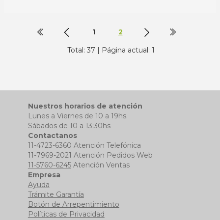
1
2
Total: 37 | Página actual: 1
Nuestros horarios de atención
Lunes a Viernes de 10 a 19hs.
Sábados de 10 a 13:30hs
Contactanos
11-4723-6360 Atención Telefónica
11-7969-2021 Atención Pedidos Web
11-5760-6245
Atención Ventas
Empresa
Ayuda
Trámite Garantía
Botón de Arrepentimiento
Políticas de Privacidad