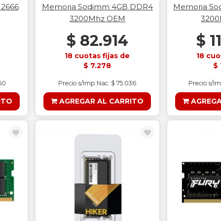
 2666
Memoria Sodimm 4GB DDR4
Memoria S
3200Mhz OEM
320
$ 82.914
$ 1
18 cuotas fijas de
18 cuo
$ 7.278
$ 
60
Precio s/Imp.Nac. $ 75.036
Precio s/I
ITO
AGREGAR AL CARRITO
AGREGA