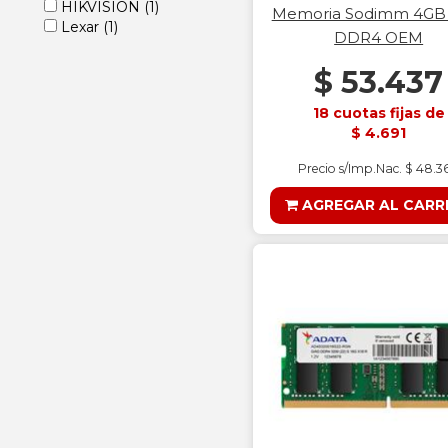
HIKVISION
(1)
Memoria Sodimm 4GB
Lexar
(1)
DDR4 OEM
$ 53.437
18 cuotas fijas de
$ 4.691
Precio s/Imp.Nac. $ 48.3
AGREGAR AL CARR