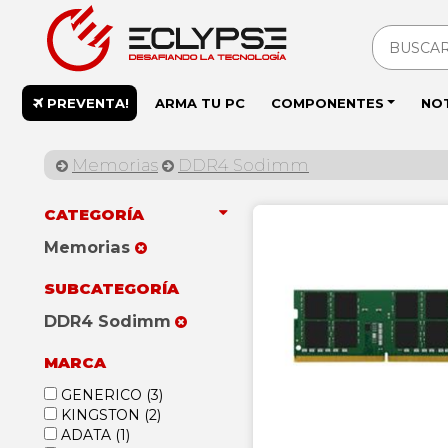
PREVENTA!
ARMA TU PC
COMPONENTES
NO
Memorias
DDR4 Sodimm
CATEGORÍA
Memorias
SUBCATEGORÍA
DDR4 Sodimm
MARCA
GENERICO
(3)
KINGSTON
(2)
ADATA
(1)