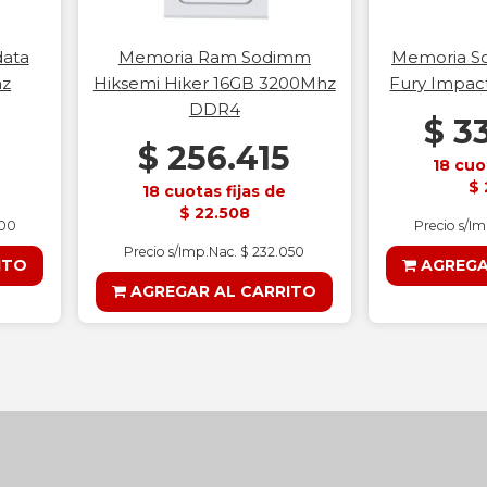
ata
Memoria Ram Sodimm
Memoria S
hz
Hiksemi Hiker 16GB 3200Mhz
Fury Impac
DDR4
$ 3
$ 256.415
18 cuo
$ 
18 cuotas fijas de
$ 22.508
400
Precio s/I
Precio s/Imp.Nac. $ 232.050
ITO
AGREGA
AGREGAR AL CARRITO