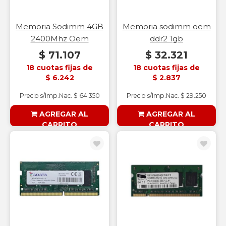
Memoria Sodimm 4GB
Memoria sodimm oem
2400Mhz Oem
ddr2 1gb
$ 71.107
$ 32.321
18 cuotas fijas de
18 cuotas fijas de
$ 6.242
$ 2.837
Precio s/Imp.Nac. $ 64.350
Precio s/Imp.Nac. $ 29.250
AGREGAR AL
AGREGAR AL
CARRITO
CARRITO
§ESOUTLET§
§ESOUTLET§