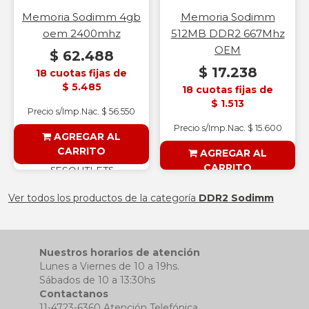
Memoria Sodimm 4gb
Memoria Sodimm
oem 2400mhz
512MB DDR2 667Mhz
OEM
$ 62.488
$ 17.238
18 cuotas fijas de
$ 5.485
18 cuotas fijas de
$ 1.513
Precio s/Imp.Nac. $ 56.550
Precio s/Imp.Nac. $ 15.600
AGREGAR AL
CARRITO
AGREGAR AL
CARRITO
§ESOUTLET§
§ESOUTLET§
Ver todos los productos de la categoría
DDR2 Sodimm
Nuestros horarios de atención
Lunes a Viernes de 10 a 19hs.
Sábados de 10 a 13:30hs
Contactanos
11-4723-6360 Atención Telefónica