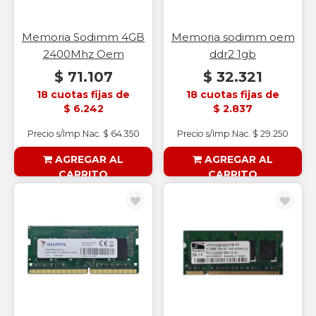
Memoria Sodimm 4GB
Memoria sodimm oem
2400Mhz Oem
ddr2 1gb
$ 71.107
$ 32.321
18 cuotas fijas de
18 cuotas fijas de
$ 6.242
$ 2.837
Precio s/Imp.Nac. $ 64.350
Precio s/Imp.Nac. $ 29.250
AGREGAR AL
AGREGAR AL
CARRITO
CARRITO
§ESOUTLET§
§ESOUTLET§