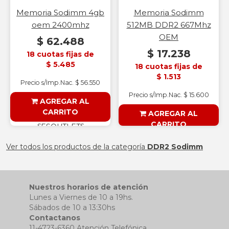
Memoria Sodimm 4gb
Memoria Sodimm
oem 2400mhz
512MB DDR2 667Mhz
OEM
$ 62.488
$ 17.238
18 cuotas fijas de
$ 5.485
18 cuotas fijas de
$ 1.513
Precio s/Imp.Nac. $ 56.550
Precio s/Imp.Nac. $ 15.600
AGREGAR AL
CARRITO
AGREGAR AL
CARRITO
§ESOUTLET§
§ESOUTLET§
Ver todos los productos de la categoría
DDR2 Sodimm
Nuestros horarios de atención
Lunes a Viernes de 10 a 19hs.
Sábados de 10 a 13:30hs
Contactanos
11-4723-6360 Atención Telefónica