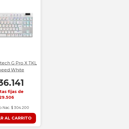
tech G Pro X TKL
peed White
36.141
tas fijas de
29.506
mp.Nac. $ 304.200
R AL CARRITO