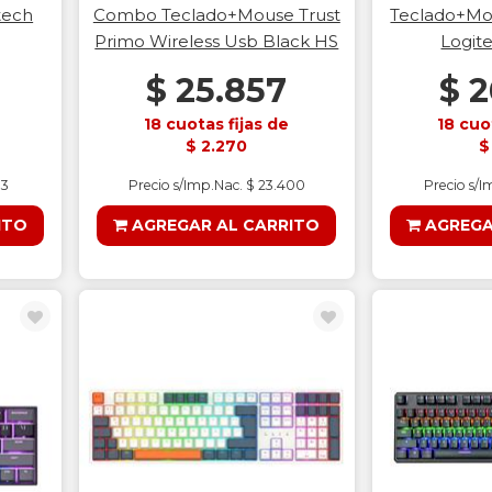
tech
Combo Teclado+Mouse Trust
Teclado+Mo
Primo Wireless Usb Black HS
Logit
$ 25.857
$ 2
18 cuotas fijas de
18 cuo
$ 2.270
$
33
Precio s/Imp.Nac. $ 23.400
Precio s/I
ITO
AGREGAR AL CARRITO
AGREGA