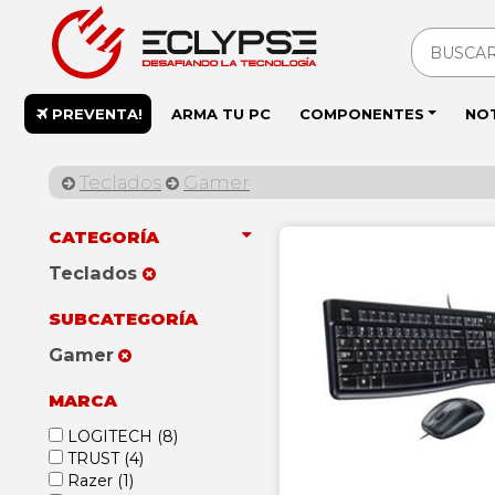
PREVENTA!
ARMA TU PC
COMPONENTES
NO
Teclados
Gamer
CATEGORÍA
Teclados
SUBCATEGORÍA
Gamer
MARCA
LOGITECH
(8)
TRUST
(4)
Razer
(1)