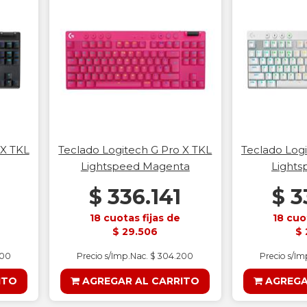
 X TKL
Teclado Logitech G Pro X TKL
Teclado Logi
Lightspeed Magenta
Lights
$ 336.141
$ 3
18 cuotas fijas de
18 cuo
$ 29.506
$ 
200
Precio s/Imp.Nac. $ 304.200
Precio s/I
ITO
AGREGAR AL CARRITO
AGREGA