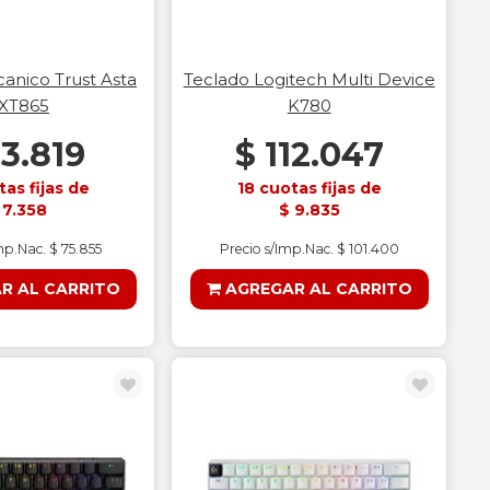
anico Trust Asta
Teclado Logitech Multi Device
XT865
K780
83.819
$ 112.047
tas fijas de
18 cuotas fijas de
 7.358
$ 9.835
mp.Nac. $ 75.855
Precio s/Imp.Nac. $ 101.400
R AL CARRITO
AGREGAR AL CARRITO