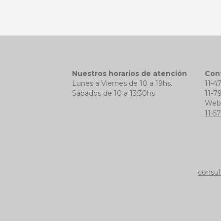
Nuestros horarios de atención
Con
Lunes a Viernes de 10 a 19hs.
11-4
Sábados de 10 a 13:30hs
11-7
We
11-5
consul