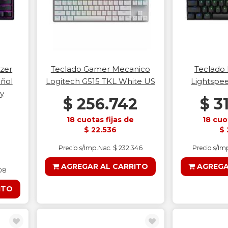
zer
Teclado Gamer Mecanico
Teclado 
ñol
Logitech G515 TKL White US
Lightspee
y
$ 256.742
$ 3
18 cuotas fijas de
18 cuo
$ 22.536
$ 
Precio s/Imp.Nac. $ 232.346
Precio s/I
AGREGAR AL CARRITO
AGREGA
108
ITO