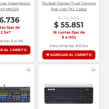
use Inalambrico
Teclado Gamer Trust Gaming
ech MK220
Rgb Usb TKL Callaz
$ 79.560
6.736
$ 55.851
tas fijas de
 2.347
18 cuotas fijas de
$ 4.902
mp.Nac. $ 24.196
Precio s/Imp.Nac. $ 50.544
R AL CARRITO
AGREGAR AL CARRITO