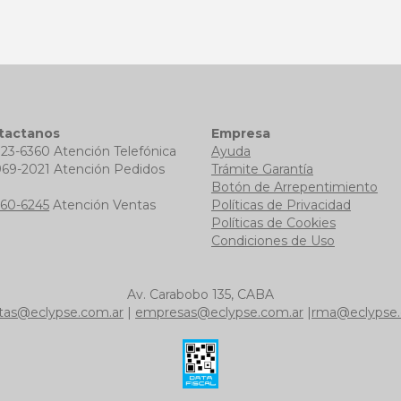
tactanos
Empresa
723-6360 Atención Telefónica
Ayuda
969-2021 Atención Pedidos
Trámite Garantía
b
Botón de Arrepentimiento
760-6245
Atención Ventas
Políticas de Privacidad
Políticas de Cookies
Condiciones de Uso
Av. Carabobo 135, CABA
tas@eclypse.com.ar
|
empresas@eclypse.com.ar
|
rma@eclypse.