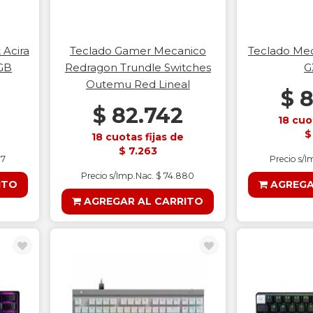
 Acira
Teclado Gamer Mecanico
Teclado Mec
RGB
Redragon Trundle Switches
G
Outemu Red Lineal
$ 
$ 82.742
18 cuo
$
18 cuotas fijas de
$ 7.263
17
Precio s/I
Precio s/Imp.Nac. $ 74.880
ITO
AGREGA
AGREGAR AL CARRITO