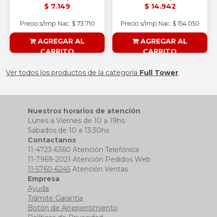
$ 7.149
$ 14.942
Precio s/Imp.Nac. $ 73.710
Precio s/Imp.Nac. $ 154.050
AGREGAR AL
AGREGAR AL
CARRITO
CARRITO
§ESOUTLET§
§ESOUTLET§
Ver todos los productos de la categoría
Full Tower
Nuestros horarios de atención
Lunes a Viernes de 10 a 19hs.
Sábados de 10 a 13:30hs
Contactanos
11-4723-6360 Atención Telefónica
11-7969-2021 Atención Pedidos Web
11-5760-6245
Atención Ventas
Empresa
Ayuda
Trámite Garantía
Botón de Arrepentimiento