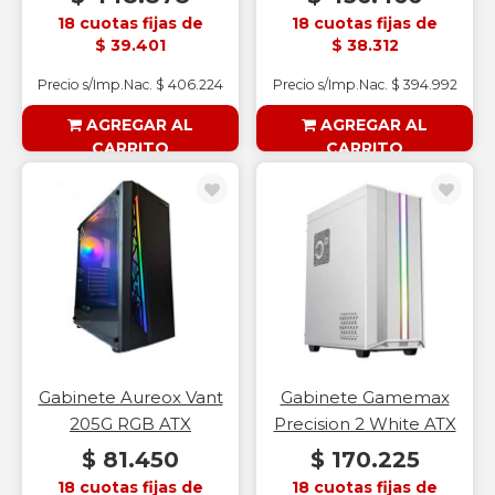
18 cuotas fijas de
18 cuotas fijas de
$ 39.401
$ 38.312
Precio s/Imp.Nac. $ 406.224
Precio s/Imp.Nac. $ 394.992
AGREGAR AL
AGREGAR AL
CARRITO
CARRITO
§ESOUTLET§
§ESOUTLET§
Gabinete Aureox Vant
Gabinete Gamemax
205G RGB ATX
Precision 2 White ATX
$ 81.450
$ 170.225
18 cuotas fijas de
18 cuotas fijas de