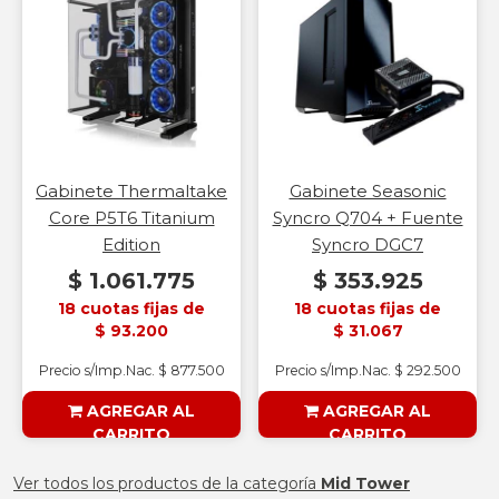
Gabinete Thermaltake
Gabinete Seasonic
Core P5T6 Titanium
Syncro Q704 + Fuente
Edition
Syncro DGC7
$ 1.061.775
$ 353.925
18 cuotas fijas de
18 cuotas fijas de
$ 93.200
$ 31.067
Precio s/Imp.Nac. $ 877.500
Precio s/Imp.Nac. $ 292.500
AGREGAR AL
AGREGAR AL
CARRITO
CARRITO
§ESOUTLET§
§ESOUTLET§
Ver todos los productos de la categoría
Mid Tower