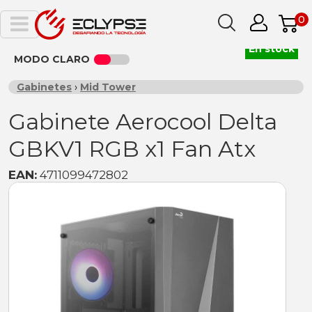
0
En stock
MODO CLARO
Gabinetes
›
Mid Tower
Gabinete Aerocool Delta
GBKV1 RGB x1 Fan Atx
EAN:
4711099472802