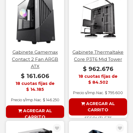
Gabinete Gamemax
Gabinete Thermaltake
Contact 2 Fan ARGB
Core P3T6 Mid Tower
ATX
$ 962.676
$ 161.606
18 cuotas fijas de
$ 84.502
18 cuotas fijas de
$ 14.185
Precio s/Imp.Nac. $ 795.600
Precio s/Imp.Nac. $ 146.250
AGREGAR AL
CARRITO
AGREGAR AL
CARRITO
§ESOUTLET§
§ESOUTLET§