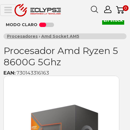
0
En stock
MODO CLARO
Procesadores
›
Amd Socket AM5
Procesador Amd Ryzen 5
8600G 5Ghz
EAN:
730143316163