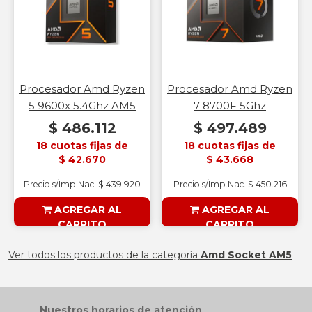
Procesador Amd Ryzen
Procesador Amd Ryzen
5 9600x 5.4Ghz AM5
7 8700F 5Ghz
$ 486.112
$ 497.489
18 cuotas fijas de
18 cuotas fijas de
$ 42.670
$ 43.668
Precio s/Imp.Nac. $ 439.920
Precio s/Imp.Nac. $ 450.216
AGREGAR AL
AGREGAR AL
CARRITO
CARRITO
§ESOUTLET§
§ESOUTLET§
Ver todos los productos de la categoría
Amd Socket AM5
Nuestros horarios de atención