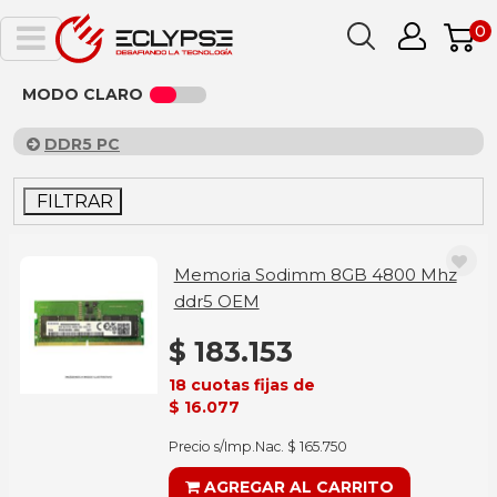
0
MODO CLARO
DDR5 PC
FILTRAR
Memoria Sodimm 8GB 4800 Mhz
ddr5 OEM
$ 183.153
18 cuotas fijas de
$ 16.077
Precio s/Imp.Nac. $ 165.750
AGREGAR AL CARRITO