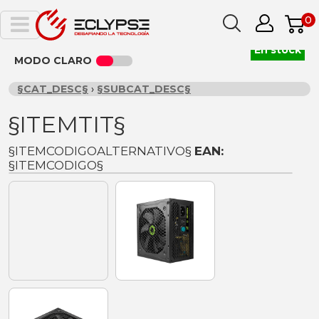
0
En stock
MODO CLARO
§CAT_DESC§
›
§SUBCAT_DESC§
§ITEMTIT§
§ITEMCODIGOALTERNATIVO§
EAN:
§ITEMCODIGO§