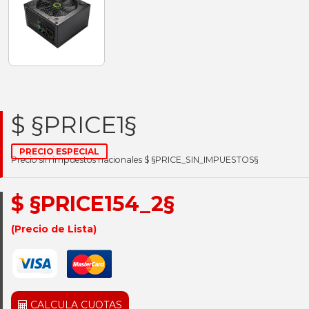
$ §PRICE1§
PRECIO ESPECIAL
Precio sin impuestos nacionales $ §PRICE_SIN_IMPUESTOS§
$ §PRICE154_2§
(Precio de Lista)
CALCULA CUOTAS