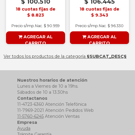
$ 100.510
$ 106.445
18 cuotas fijas de
18 cuotas fijas de
$ 8.823
$ 9.343
Precio s/Imp.Nac. $ 90.959
Precio s/Imp.Nac. $ 96.330
AGREGAR AL
AGREGAR AL
CARRITO
CARRITO
§ESOUTLET§
§ESOUTLET§
Ver todos los productos de la categoría
§SUBCAT_DESC§
Nuestros horarios de atención
Lunes a Viernes de 10 a 19hs.
Sábados de 10 a 13:30hs
Contactanos
11-4723-6360 Atención Telefónica
11-7969-2021 Atención Pedidos Web
11-5760-6245
Atención Ventas
Empresa
Ayuda
Trámite Garantía