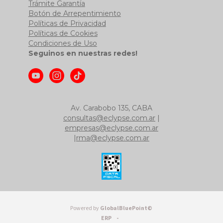
Trámite Garantía
Botón de Arrepentimiento
Políticas de Privacidad
Políticas de Cookies
Condiciones de Uso
Seguinos en nuestras redes!
Av. Carabobo 135, CABA
consultas@eclypse.com.ar
|
empresas@eclypse.com.ar
|
rma@eclypse.com.ar
Powered by
GlobalBluePoint©
ERP -