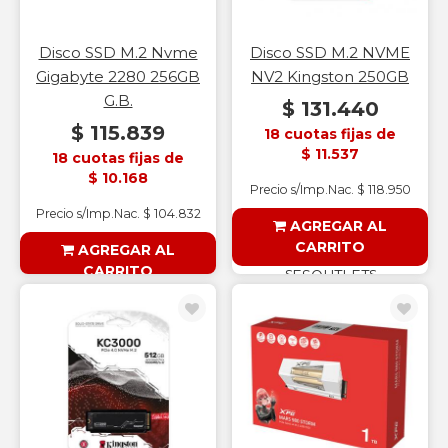
Disco SSD M.2 Nvme
Disco SSD M.2 NVME
Gigabyte 2280 256GB
NV2 Kingston 250GB
G.B.
$ 131.440
$ 115.839
18 cuotas fijas de
$ 11.537
18 cuotas fijas de
$ 10.168
Precio s/Imp.Nac. $ 118.950
Precio s/Imp.Nac. $ 104.832
AGREGAR AL
CARRITO
AGREGAR AL
CARRITO
§ESOUTLET§
§ESOUTLET§