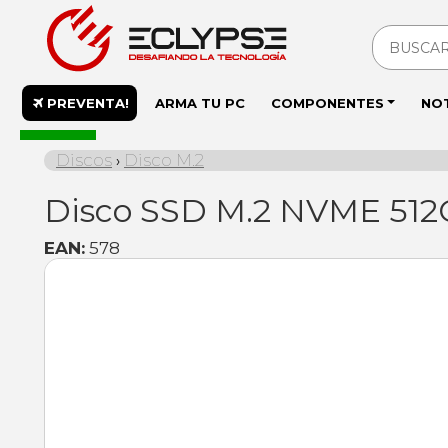
PREVENTA!
ARMA TU PC
COMPONENTES
NO
En stock
Discos
Disco M.2
›
Disco SSD M.2 NVME 51
EAN:
578