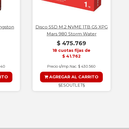
ngston
Disco SSD M.2 NVME 1TB G5 XPG
Mars 980 Storm Water
$ 475.769
18 cuotas fijas de
$ 41.762
040
Precio s/Imp.Nac. $ 430.560
ITO
AGREGAR AL CARRITO
§ESOUTLET§