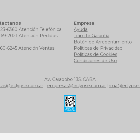
tactanos
Empresa
723-6360 Atención Telefónica
Ayuda
969-2021 Atención Pedidos
Trámite Garantía
b
Botón de Arrepentimiento
760-6245
Atención Ventas
Políticas de Privacidad
Políticas de Cookies
Condiciones de Uso
Av. Carabobo 135, CABA
tas@eclypse.com.ar
|
empresas@eclypse.com.ar
|
rma@eclypse.