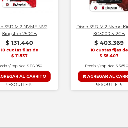
co SSD M.2 NVME NV2
Disco SSD M.2 Nvme Ki
Kingston 250GB
KC3000 512GB
$ 131.440
$ 403.369
18 cuotas fijas de
18 cuotas fijas de
$ 11.537
$ 35.407
ecio s/Imp.Nac. $ 118.950
Precio s/Imp.Nac. $ 365.
GREGAR AL CARRITO
AGREGAR AL CARR
§ESOUTLET§
§ESOUTLET§