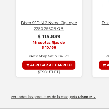
Disco SSD M.2 Nvme Gigabyte
Dis
2280 256GB G.B.
$ 115.839
18 cuotas fijas de
$ 10.168
Precio s/Imp.Nac. $ 104.832
Pr
AGREGAR AL CARRITO
A
§ESOUTLET§
Ver todos los productos de la categoría
Disco M.2