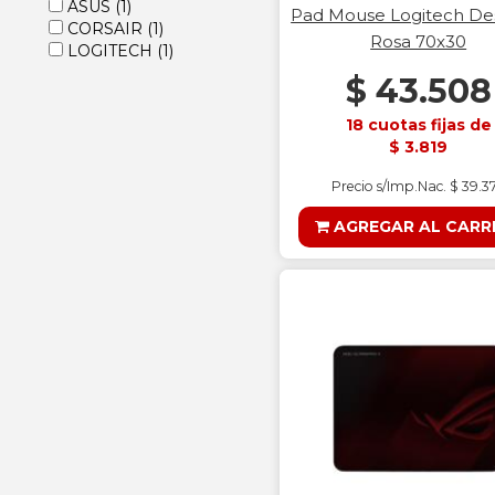
ASUS
(1)
Pad Mouse Logitech D
CORSAIR
(1)
Rosa 70x30
LOGITECH
(1)
$ 43.508
18 cuotas fijas de
$ 3.819
Precio s/Imp.Nac. $ 39.3
AGREGAR AL CARR