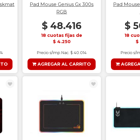
eskmat
Pad Mouse Genius Gx 300s
Pad Mouse 
RGB
$ 48.416
$ 5
18 cuotas fijas de
18 cuo
$ 4.250
$
74
Precio s/Imp.Nac. $ 40.014
Precio s/I
ITO
AGREGAR AL CARRITO
AGREGA