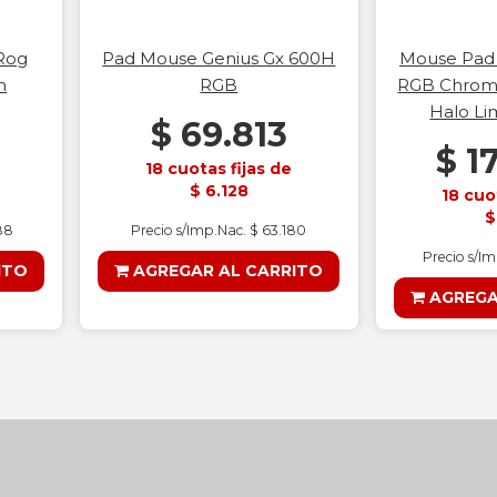
Rog
Pad Mouse Genius Gx 600H
Mouse Pad 
m
RGB
RGB Chrom
Halo Li
$ 69.813
$ 1
18 cuotas fijas de
$ 6.128
18 cuo
$
88
Precio s/Imp.Nac. $ 63.180
Precio s/I
ITO
AGREGAR AL CARRITO
AGREGA