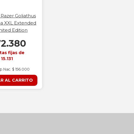
Razer Goliathus
a XXL Extended
mited Edition
72.380
tas fijas de
 15.131
mp.Nac. $ 156.000
R AL CARRITO