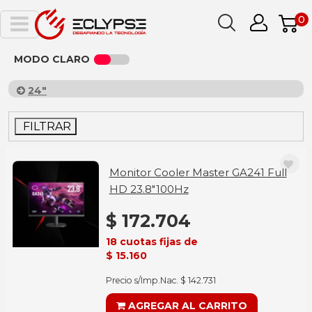
0
MODO CLARO
24"
FILTRAR
Monitor Cooler Master GA241 Full
HD 23.8"100Hz
$ 172.704
18 cuotas fijas de
$ 15.160
Precio s/Imp.Nac. $ 142.731
AGREGAR AL CARRITO