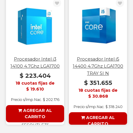
§ESOUTLET§
§ESOUTLET§
Procesador Intel i3
Procesador Intel i5
14100 4.7Ghz LGA1700
14400 4.7Ghz LGA1700
TRAY SI N
$ 223.404
$ 351.655
18 cuotas fijas de
$ 19.610
18 cuotas fijas de
$ 30.868
Precio s/Imp.Nac. $ 202.176
Precio s/Imp.Nac. $ 318.240
AGREGAR AL
CARRITO
AGREGAR AL
CARRITO
§ESOUTLET§
§ESOUTLET§