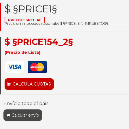
$ §PRICE1§
PRECIO ESPECIAL
Precio sin impuestos nacionales $ §PRICE_SIN_IMPUESTOS§
$ §PRICE154_2§
(Precio de Lista)
CALCULA CUOTAS
Envío a todo el país
Calcular envío