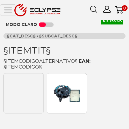
0
En stock
MODO CLARO
§CAT_DESC§
›
§SUBCAT_DESC§
§ITEMTIT§
§ITEMCODIGOALTERNATIVO§
EAN:
§ITEMCODIGO§