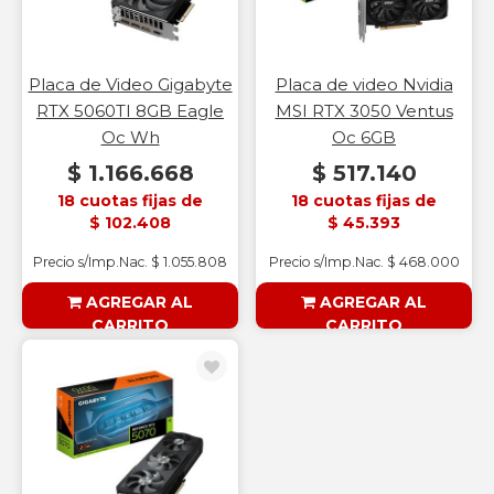
Placa de Video Gigabyte
Placa de video Nvidia
RTX 5060TI 8GB Eagle
MSI RTX 3050 Ventus
Oc Wh
Oc 6GB
$ 1.166.668
$ 517.140
18 cuotas fijas de
18 cuotas fijas de
$ 102.408
$ 45.393
Precio s/Imp.Nac. $ 1.055.808
Precio s/Imp.Nac. $ 468.000
AGREGAR AL
AGREGAR AL
CARRITO
CARRITO
§ESOUTLET§
§ESOUTLET§