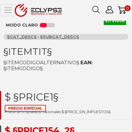
0
En stock
MODO CLARO
§CAT_DESC§
›
§SUBCAT_DESC§
§ITEMTIT§
§ITEMCODIGOALTERNATIVO§
EAN:
§ITEMCODIGO§
$ §PRICE1§
PRECIO ESPECIAL
Precio sin impuestos nacionales $ §PRICE_SIN_IMPUESTOS§
$ §PRICE154_2§