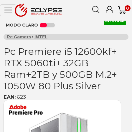
0
En stock
MODO CLARO
Pc Gamers
›
INTEL
Pc Premiere i5 12600kf+
RTX 5060ti+ 32GB
Ram+2TB y 500GB M.2+
1050W 80 Plus Silver
EAN:
623