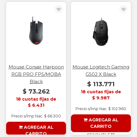
Mouse Corsair Harpoon
Mouse Logitech Gaming
RGB PRO FPS/MOBA
G502 X Black
Black
$ 113.771
$ 73.262
18 cuotas fijas de
$ 9.987
18 cuotas fijas de
$ 6.431
Precio s/Imp.Nac. $ 102.960
Precio s/Imp.Nac. $ 66.300
AGREGAR AL
CARRITO
AGREGAR AL
CARRITO
§ESOUTLET§