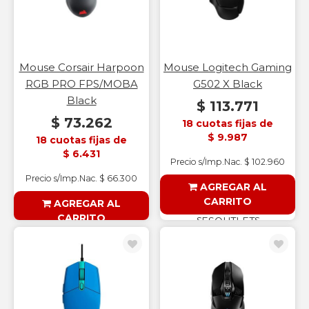
Mouse Corsair Harpoon
Mouse Logitech Gaming
RGB PRO FPS/MOBA
G502 X Black
Black
$ 113.771
$ 73.262
18 cuotas fijas de
$ 9.987
18 cuotas fijas de
$ 6.431
Precio s/Imp.Nac. $ 102.960
Precio s/Imp.Nac. $ 66.300
AGREGAR AL
CARRITO
AGREGAR AL
CARRITO
§ESOUTLET§
§ESOUTLET§